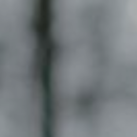
We are getting married
Wahyu & Anggra