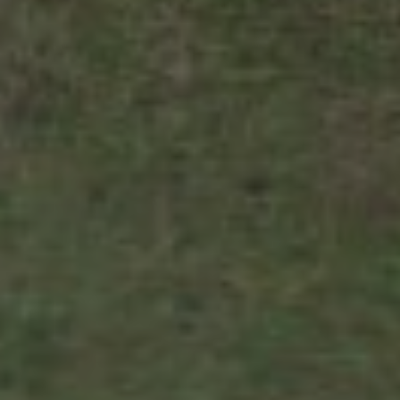
14/09/23
Days
Hours
Save the Date
Minutes
Seconds
"Dua Orang Sahabat, menyempurnakan ibadah dalam menggelar
sajadah bersama"
— Wahyukuyy